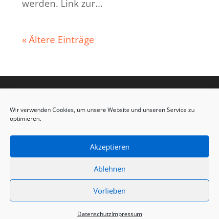
werden. Link zur...
« Ältere Einträge
Wir verwenden Cookies, um unsere Website und unseren Service zu
optimieren.
Akzeptieren
Ablehnen
Vorlieben
Impressum
&
Datenschutz
Datenschutz
Impressum